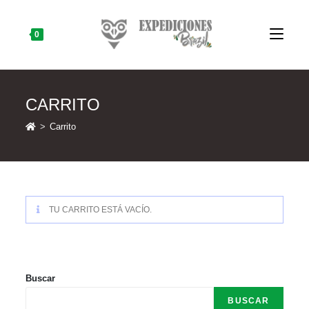
Skip
to
content
0
CARRITO
>
Carrito
TU CARRITO ESTÁ VACÍO.
Buscar
BUSCAR