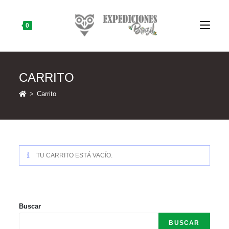
Skip
to
content
0
CARRITO
>
Carrito
TU CARRITO ESTÁ VACÍO.
Buscar
BUSCAR