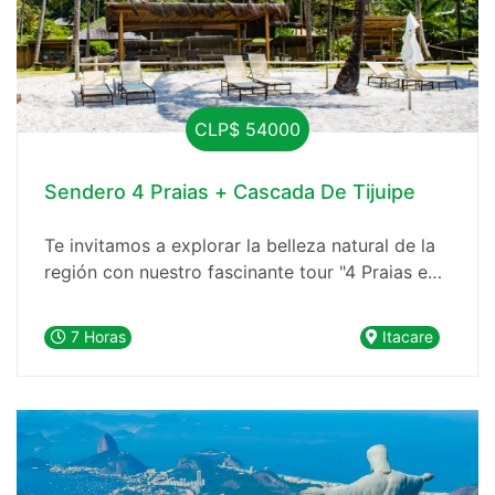
CLP$ 54000
Sendero 4 Praias + Cascada De Tijuipe
Te invitamos a explorar la belleza natural de la
región con nuestro fascinante tour "4 Praias e
Cachoeira de Tijuipe". Este emocionante viaje es
el preferido por los turistas y te lleva a
7 Horas
Itacare
descubrir algunos de los tesoros naturales más
impresionantes de la zona.