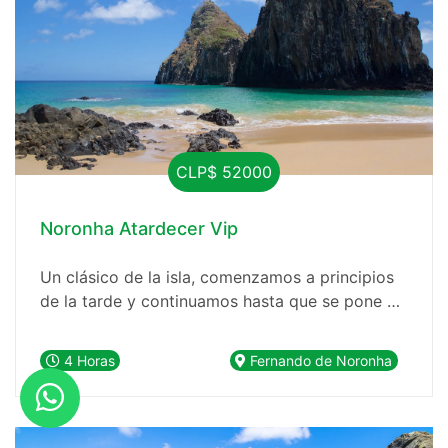
CLP$ 52000
Noronha Atardecer Vip
Un clásico de la isla, comenzamos a principios
de la tarde y continuamos hasta que se pone el
sol. Al final del paseo, servimos pescado asado
(ya incluido) que es una delicia. Salimos del
4 Horas
Fernando de Noronha
puerto, pasando por la zona del naufragio, todo
el Mar de Dentro, por el Morro Dois Irmãos y
hacemos una parada para baño en los corales
de Conceição o del Puerto.