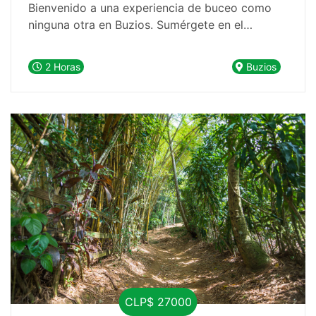
Bienvenido a una experiencia de buceo como
ninguna otra en Buzios. Sumérgete en el
espectacular arrecife cerca de João
Fernandinho, el mejor punto de la península de
2 Horas
Buzios
Buzios, y descubre un mundo submarino lleno
de vida y belleza.
CLP$ 27000