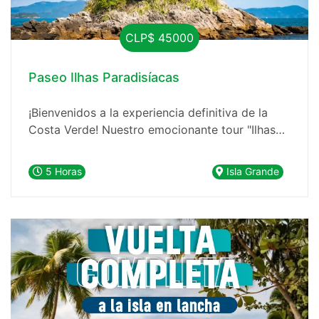
CLP$ 45000
Paseo Ilhas Paradisíacas
¡Bienvenidos a la experiencia definitiva de la
Costa Verde! Nuestro emocionante tour "Ilhas
Paradisíacas" te llevará a explorar las gemas
ocultas de esta impresionante región costera de
5 Horas
Isla Grande
Brasil. Prepárate para descubrir playas de arena
blanca, aguas cristalinas repletas de vida marina
y lugares que parecen sacados de un sueño.
¡Este es el paraíso que estabas esperando!