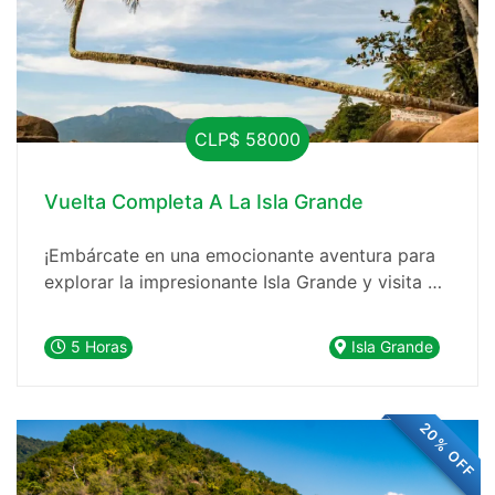
CLP$ 58000
Vuelta Completa A La Isla Grande
¡Embárcate en una emocionante aventura para
explorar la impresionante Isla Grande y visita el
icónico paraíso conocido como la Praia do
Aventureiro! Este tour te llevará a algunos de
5 Horas
Isla Grande
los destinos más hermosos de la región en una
experiencia inolvidable.
20% OFF