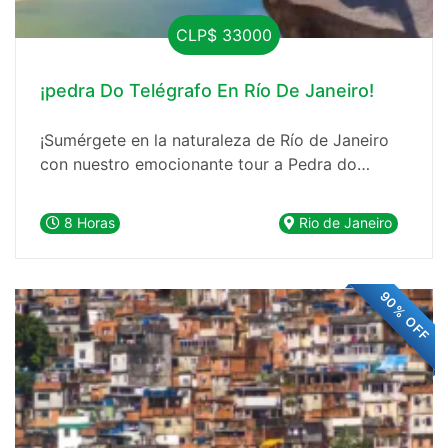
CLP$ 33000
¡pedra Do Telégrafo En Río De Janeiro!
¡Sumérgete en la naturaleza de Río de Janeiro
con nuestro emocionante tour a Pedra do
Telégrafo! 🌄🚶‍♂️
8 Horas
Rio de Janeiro
90% OFF