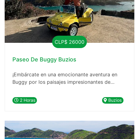
CLP$ 26000
Paseo De Buggy Buzios
¡Embárcate en una emocionante aventura en
Buggy por los paisajes impresionantes de
Buzios! Nuestro recorrido de 1 hora y 30
minutos te llevará a través de los miradores
2 Horas
Buzios
más impresionantes y las playas más hermosas
de esta joya costera de Brasil.