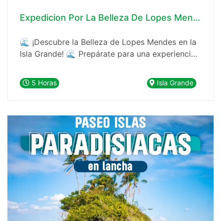
Expedicion Por La Belleza De Lopes Mendes En
🌊 ¡Descubre la Belleza de Lopes Mendes en la
Isla Grande! 🌊 Prepárate para una experiencia
inolvidable en una de las playas más
espectaculares del mundo: la Playa de Lopes
5 Horas
Isla Grande
Mendes, ubicada en la mágica Isla Grande.
Combina naturaleza y tranquilidad en un
entorno paradisíaco diseñado para que solo
tengas que relajarte y disfrutar.