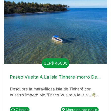
CLP$ 45000
Paseo Vuelta A La Isla Tinhare-morro De São P
Descubre la maravillosa Isla de Tinharé con
nuestro imperdible "Paseo Vuelta a la Isla". 🌴🚤
Esta opción completa te llevará a los mejores
lugares turísticos, brindándote una experiencia
7 Horas
Morro de sao paulo