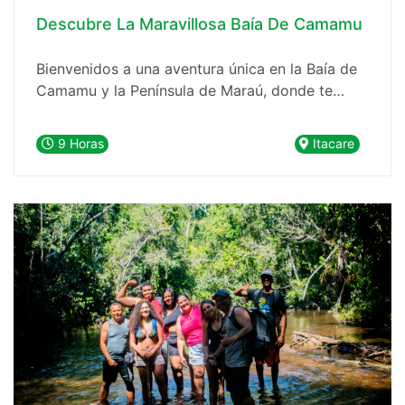
Descubre La Maravillosa Baía De Camamu
Bienvenidos a una aventura única en la Baía de
Camamu y la Península de Maraú, donde te
llevaremos a explorar un paraíso natural
incomparable. La Baía de Camamu es la tercera
9 Horas
Itacare
mayor bahía en volumen de agua de Brasil y
alberga una asombrosa variedad de islas de
todas las formas.