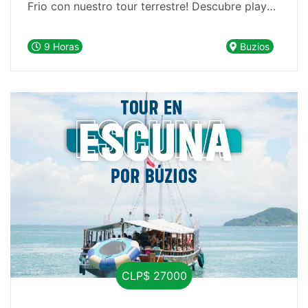
Frio con nuestro tour terrestre! Descubre playas
paradisíacas, historia y compras en un solo día.
🏝️🚐
9 Horas
Buzios
CLP$ 27000