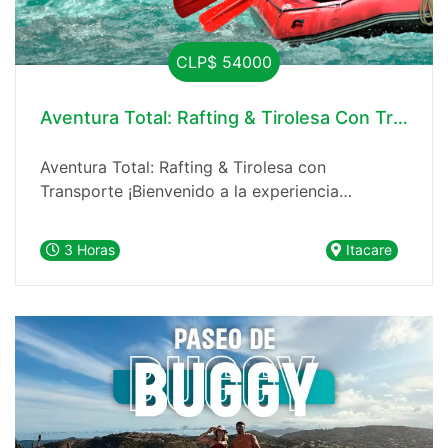
CLP$ 54000
Aventura Total: Rafting & Tirolesa Con Transpo
Aventura Total: Rafting & Tirolesa con
Transporte ¡Bienvenido a la experiencia
definitiva de aventura en Itacaré, Bahía! En
nuestra agencia de viajes, te llevamos a un
3 Horas
Itacare
emocionante viaje de rafting y tirolesa con la
comodidad de transporte incluido. Nosotros
nos encargamos de buscar a nuestros clientes
directamente en la posada, eliminando cualquier
preocupación logística y asegurando que
aproveches al máximo cada momento.