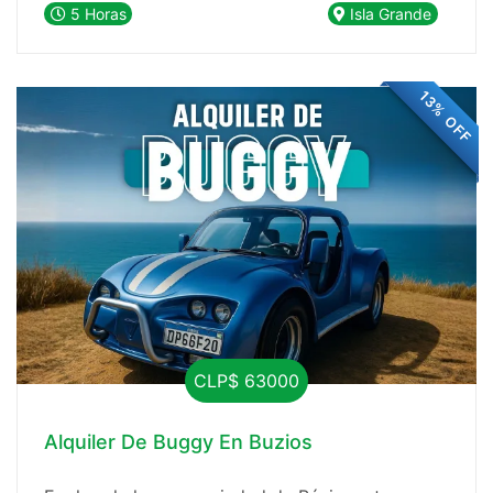
El Caipirinha Tour es literalmente una fiesta en
5 Horas
Isla Grande
alta mar, la excursión ideal para quienes desean
conectarse con la naturaleza, conocer nuevas
personas, sumergirse en la vida nocturna,
13% OFF
explorar el acuario natural de la encantadora
Lagoa Azul y visitar otras dos playas
igualmente espectaculares.
CLP$ 63000
Alquiler De Buggy En Buzios