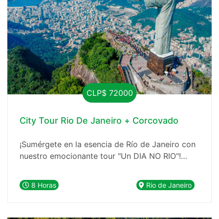
CLP$ 72000
City Tour Rio De Janeiro + Corcovado
¡Sumérgete en la esencia de Río de Janeiro con
nuestro emocionante tour "Un DIA NO RIO"!
Descubre la ciudad maravillosa en un solo día,
explorando sus atracciones más icónicas con
8 Horas
Rio de Janeiro
comodidad y sin preocupaciones.