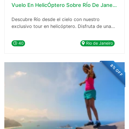
Vuelo En HelicÓptero Sobre RÍo De Janeiro!
Descubre Río desde el cielo con nuestro
exclusivo tour en helicóptero. Disfruta de una
vista aérea de 25 a 30 minutos sobre playas,
montañas y monumentos icónicos como el
40
Rio de Janeiro
Cristo Redentor y el Pão de Açúcar. Incluye
transporte ida y vuelta, guía bilingüe y pilotos
certificados. ¡Reserva ahora y vive una
8% OFF
experiencia única!