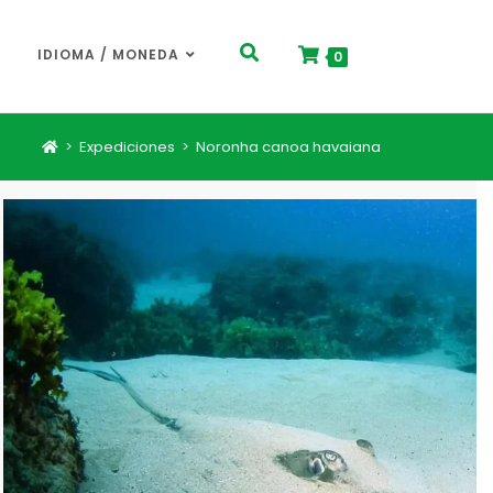
IDIOMA / MONEDA
0
>
Expediciones
>
Noronha canoa havaiana