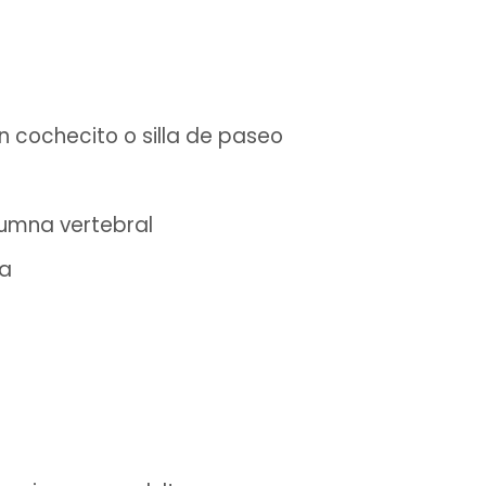
n cochecito o silla de paseo
lumna vertebral
ca