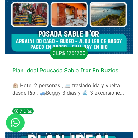
CLP$ 1751760
Plan Ideal Pousada Sable D’or En Buzios
🏨 Hotel 2 personas , 🚐 traslado ida y vuelta
desde Rio , 🚙Buggy 3 dias y 🌊 3 excursiones,
con buceo
7 Días