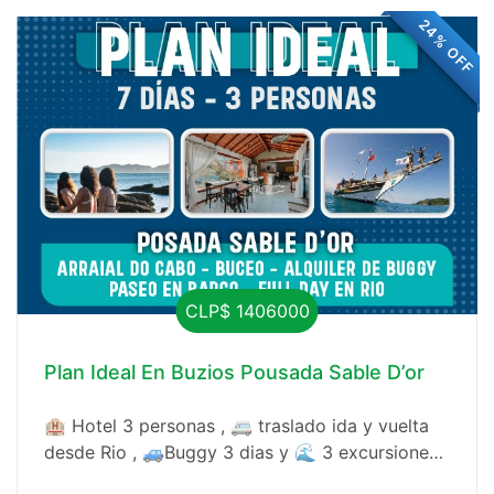
24% OFF
CLP$ 1406000
Plan Ideal En Buzios Pousada Sable D’or
🏨 Hotel 3 personas , 🚐 traslado ida y vuelta
desde Rio , 🚙Buggy 3 dias y 🌊 3 excursiones,
con buceo