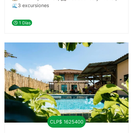
🌊3 excursiones
1 Días
CLP$ 1625400