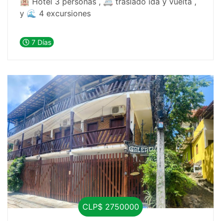
🏨 Hotel 3 personas , 🚐 traslado ida y vuelta ,
y 🌊 4 excursiones
7 Días
CLP$ 2750000