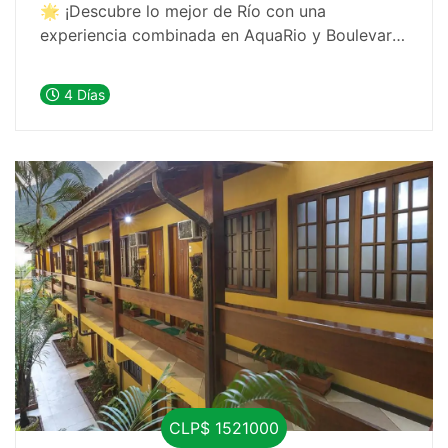
🌟 ¡Descubre lo mejor de Río con una
experiencia combinada en AquaRio y Boulevard
Olímpico! Explora el fascinante mundo marino y
sumérgete en la historia y cultura de la ciudad.
4 Días
🎨🐠
CLP$ 1521000