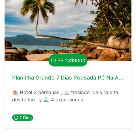
CLP$ 2319000
Plan Ilha Grande 7 Días Pousada Pé Na Areia
🏨 Hotel 3 personas , 🚐 traslado ida y vuelta
desde Rio , y 🌊 4 excursiones
7 Días