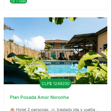
7 Días
CLP$ 1249200
Plan Posada Amor Noronha
🏨 Hotel 2 personas, 🚐 traslado ida y vuelta ,