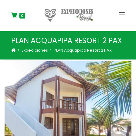
S
k
i
0
p
t
o
PLAN ACQUAPIPA RESORT 2 PAX
c
o
>
Expediciones
>
PLAN Acquapipa Resort 2 PAX
n
t
e
n
t