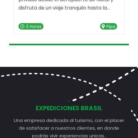
disfruta de un viaje tranquilo hasta la
e
deslumbrante Praia da Pipa. Nuestro
servicio de transfer está listo para hacer
3 Horas
Pipa
e
que tu trayecto sea memorable desde el
primer momento. escripción del Servicio
EXPEDICIONES BRASIL
Una empresa dedicada al turismo, con el placer
de satisfacer a nuestros clientes, en donde
podrás vivir experiencias unicas..