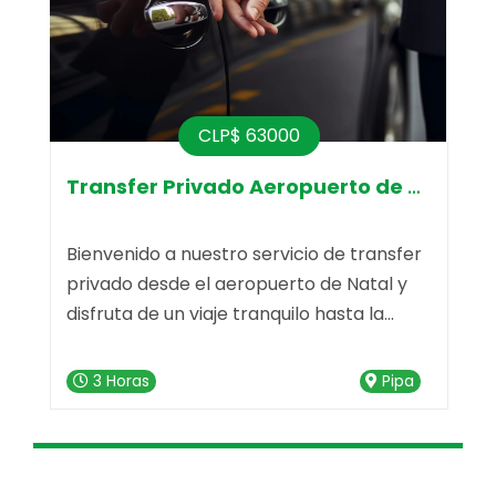
CLP$ 63000
Transfer Privado Aeropuerto de Natal
Bienvenido a nuestro servicio de transfer
V
privado desde el aeropuerto de Natal y
i
disfruta de un viaje tranquilo hasta la
c
deslumbrante Praia da Pipa. Nuestro
d
servicio de transfer está listo para hacer
"
3 Horas
Pipa
e
que tu trayecto sea memorable desde el
n
primer momento. escripción del Servicio
u