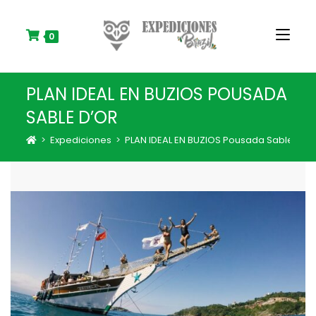
S
k
i
0
p
t
o
PLAN IDEAL EN BUZIOS POUSADA
c
o
SABLE D’OR
n
t
>
Expediciones
>
PLAN IDEAL EN BUZIOS Pousada Sable D’or
e
n
t