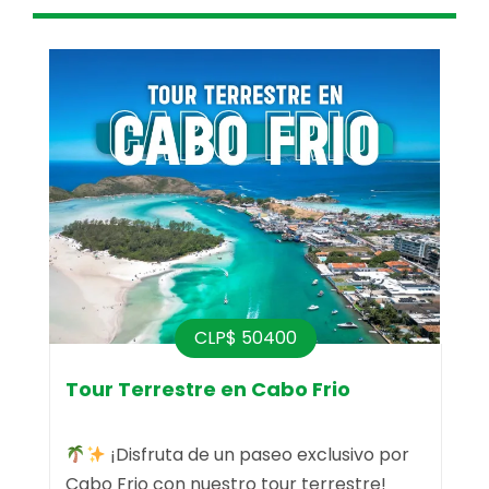
CLP$ 50400
nha
Tour Terrestre en Cabo Frio
¡Disfruta de un paseo exclusivo por
B
e
Cabo Frio con nuestro tour terrestre!
p