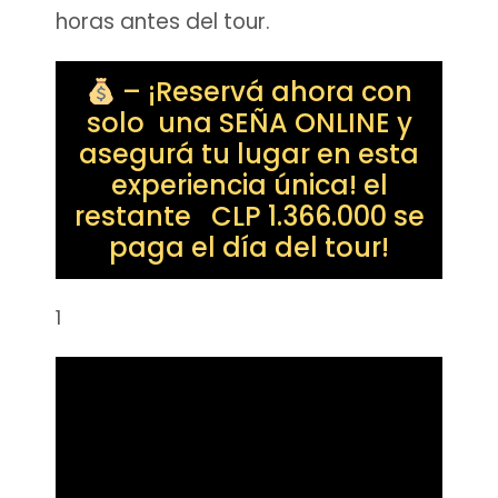
horas antes del tour.
– ¡Reservá ahora con
solo una SEÑA ONLINE y
asegurá tu lugar en esta
experiencia única! el
restante CLP 1.366.000 se
paga el día del tour!
1