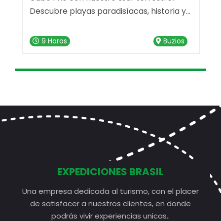
e
Descubre playas paradisíacas, historia y
J
compras en un solo día.
O
c
9 Horas
Buzios
d
u
EXPEDICIONES BRASIL
Una empresa dedicada al turismo, con el placer
de satisfacer a nuestros clientes, en donde
podrás vivir experiencias unicas..