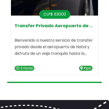
CLP$ 63000
Transfer Privado Aeropuerto de Natal
Bienvenido a nuestro servicio de transfer
¡
privado desde el aeropuerto de Natal y
l
disfruta de un viaje tranquilo hasta la
e
deslumbrante Praia da Pipa. Nuestro
servicio de transfer está listo para hacer
3 Horas
Pipa
e
que tu trayecto sea memorable desde el
primer momento. escripción del Servicio