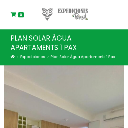
S
k
i
0
p
t
o
PLAN SOLAR ÁGUA
c
o
APARTAMENTS 1 PAX
n
t
>
Expediciones
>
Plan Solar Água Apartaments 1 Pax
e
n
t