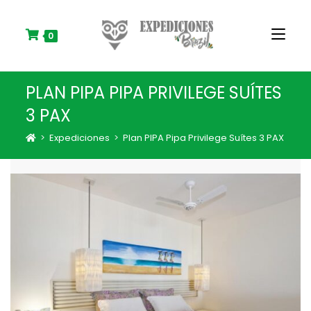
S
k
i
0
p
t
o
PLAN PIPA PIPA PRIVILEGE SUÍTES
c
o
3 PAX
n
t
>
Expediciones
>
Plan PIPA Pipa Privilege Suítes 3 PAX
e
n
t