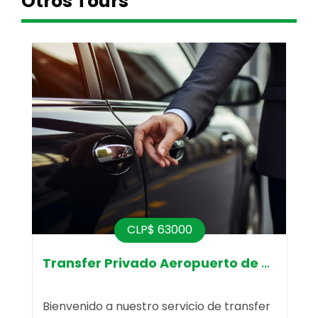
Otros Tours
CLP$ 63000
Transfer Privado Aeropuerto de Natal
Bienvenido a nuestro servicio de transfer
¡