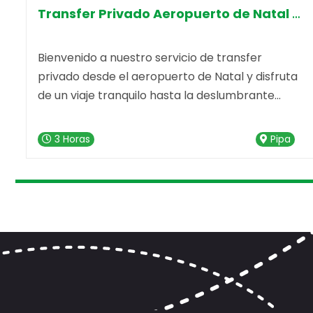
Transfer Privado Aeropuerto de Natal 
a
Bienvenido a nuestro servicio de transfer
privado desde el aeropuerto de Natal y disfruta
de un viaje tranquilo hasta la deslumbrante
Praia da Pipa. Nuestro servicio de transfer está
listo para hacer que tu trayecto sea
3 Horas
Pipa
memorable desde el primer momento.
escripción del Servicio