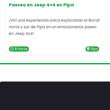
– Praia da Pipa 1 A 4 PAX
Passeo en Jeep 4×4 en Pipa
¡Viví una experiencia única explorando el litoral
norte y sur de Pipa en un emocionante paseo
en Jeep 4x4!
8 Horas
Pipa