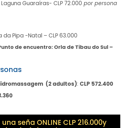
 Laguna Guaraíras- CLP 72.000
por persona
 da Pipa -Natal – CLP 63.000
unto de encuentro: Orla de Tibau do Sul –
rsonas
 Hidromassagem
(2 adultos)
:
CLP 572.400
3.360
 una seña ONLINE CLP 216.000y