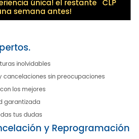
eriencia única! el restante CLP
 una semana antes!
pertos.
uras inolvidables
 y cancelaciones sin preocupaciones
 con los mejores
d garantizada
odas tus dudas
ancelación y Reprogramación