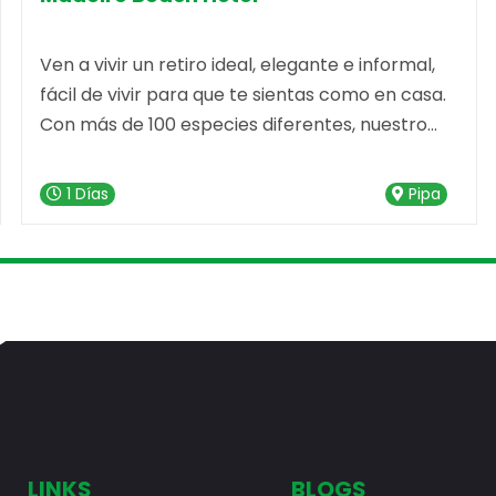
Ven a vivir un retiro ideal, elegante e informal,
fácil de vivir para que te sientas como en casa.
Con más de 100 especies diferentes, nuestro
jardín tropical, estilo "Burle Marx", le ofrece la
privacidad que necesita para relajarse en la
1 Días
Pipa
terraza con un libro o un cóctel.
LINKS
BLOGS