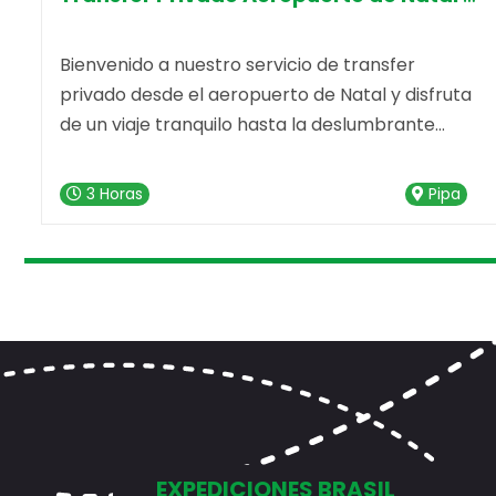
a
Bienvenido a nuestro servicio de transfer
privado desde el aeropuerto de Natal y disfruta
de un viaje tranquilo hasta la deslumbrante
Praia da Pipa. Nuestro servicio de transfer está
listo para hacer que tu trayecto sea
3 Horas
Pipa
memorable desde el primer momento.
escripción del Servicio
EXPEDICIONES BRASIL