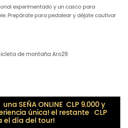
ersonal experimentado y un casco para
le. Prepárate para pedalear y déjate cautivar
cicleta de montaña Aro29
o una SEÑA ONLINE CLP 9.000 y
eriencia única! el restante CLP
 el día del tour!