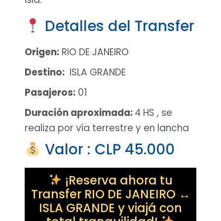
Detalles del Transfer
Origen:
RIO DE JANEIRO
Destino:
ISLA GRANDE
Pasajeros:
01
Duración aproximada:
4 HS , se
realiza por vía terrestre y en lancha
Valor : CLP 45.000
¡Reserva ahora tu
Transfer RIO DE JANEIRO ↔
ISLA GRANDE y viajá con