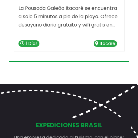
La Pousada Galeão Itacaré se encuentra
T
a solo 5 minutos a pie de la playa. Ofrece
d
e
desayuno diario gratuito y wifi gratis en
"
todo el establecimiento.
e
t
1 Días
Itacare
l
i
EXPEDICIONES BRASIL
Una empresa dedicada al turismo, con el placer