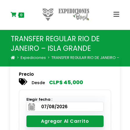
S
k
i
0
p
t
o
TRANSFER REGULAR RIO DE
c
o
JANEIRO – ISLA GRANDE
n
t
>
Expediciones
>
TRANSFER REGULAR RIO DE JANEIRO – ISLA
e
n
Precio
t
CLP$
45,000
Desde
Elegir fecha :
Agregar Al Carrito