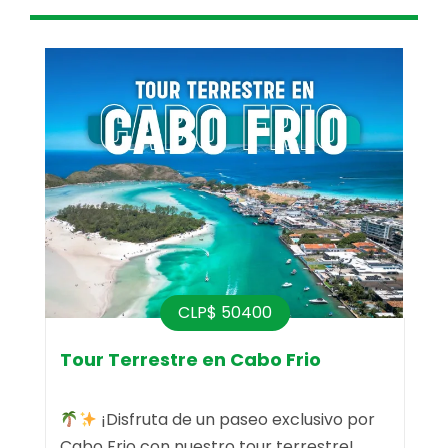
CLP$ 50400
Tour Terrestre en Cabo Frio
¡Disfruta de un paseo exclusivo por
Cabo Frio con nuestro tour terrestre!
v