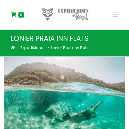
S
k
i
0
p
t
o
LONIER PRAIA INN FLATS
c
o
>
Expediciones
>
Lonier Praia Inn Flats
n
t
e
n
t