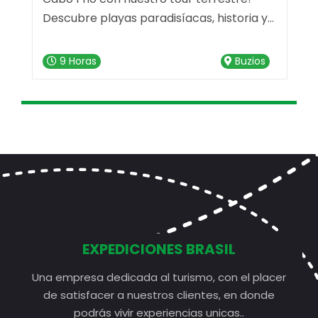
te
Descubre playas paradisíacas, historia y
e
es
compras en un solo día.
9 Horas
Buzios
EXPEDICIONES BRASIL
Una empresa dedicada al turismo, con el placer
de satisfacer a nuestros clientes, en donde
podrás vivir experiencias unicas..