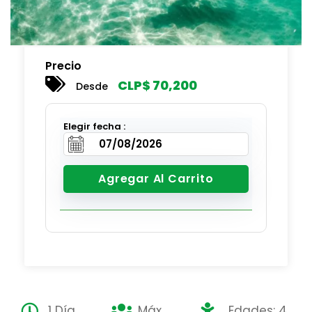
Precio
CLP$
70,200
Desde
Elegir fecha :
Agregar Al Carrito
1 Día
Máx
Edades: 4