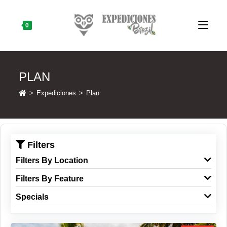
Skip
to
content
0
PLAN
>
Expediciones
>
Plan
Filters
Filters By Location
Filters By Feature
Specials