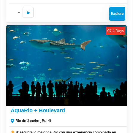
Explore
4 Days
CLP$
49,000
AquaRio + Boulevard
Rio de Janeiro , Brazil
¡Descubre lo mejor de Río con una experiencia combinada en