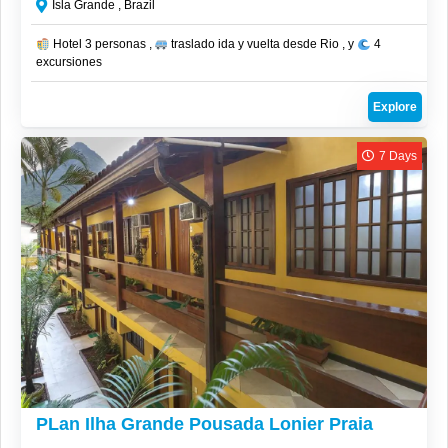
Isla Grande , Brazil
Hotel 3 personas ,
traslado ida y vuelta desde Rio , y
4
excursiones
Explore
7 Days
CLP$
1,758,560
PLan Ilha Grande Pousada Lonier Praia