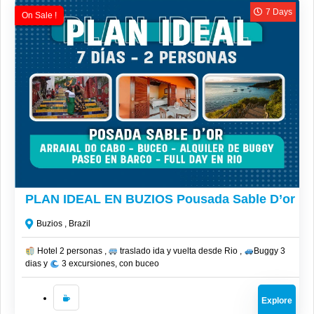
7 Days
On Sale !
CLP$
1,071,000
PLAN IDEAL EN BUZIOS Pousada Sable D’or
Buzios , Brazil
Hotel 2 personas ,
traslado ida y vuelta desde Rio ,
Buggy 3
dias y
3 excursiones, con buceo
Explore