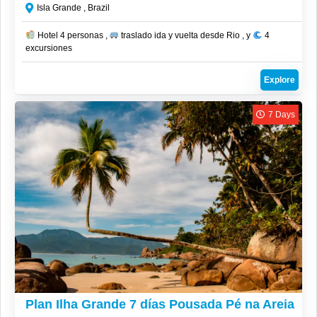
Isla Grande , Brazil
Hotel 4 personas ,
traslado ida y vuelta desde Rio , y
4
excursiones
Explore
7 Days
CLP$
2,319,000
Plan Ilha Grande 7 días Pousada Pé na Areia