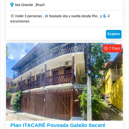
Isla Grande , Brazil
Hotel 3 personas ,
traslado ida y vuelta desde Rio , y
4
excursiones
Explore
7 Days
CLP$
1,687,600
Plan ITACARÉ Pousada Galeão Itacaré