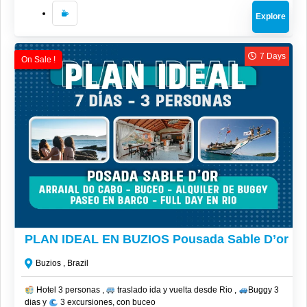
Explore
7 Days
On Sale !
CLP$
1,406,000
PLAN IDEAL EN BUZIOS Pousada Sable D’or
Buzios , Brazil
Hotel 3 personas ,
traslado ida y vuelta desde Rio ,
Buggy 3
dias y
3 excursiones, con buceo