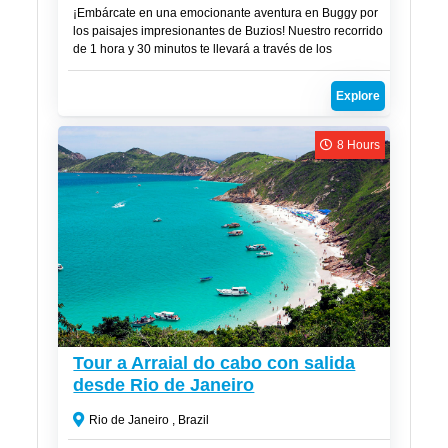
¡Embárcate en una emocionante aventura en Buggy por
los paisajes impresionantes de Buzios! Nuestro recorrido
de 1 hora y 30 minutos te llevará a través de los
miradores más impresionantes y las playas más
hermosas de esta joya costera de Brasil.
Explore
8 Hours
CLP$
70,000
Tour a Arraial do cabo con salida
desde Rio de Janeiro
Rio de Janeiro , Brazil