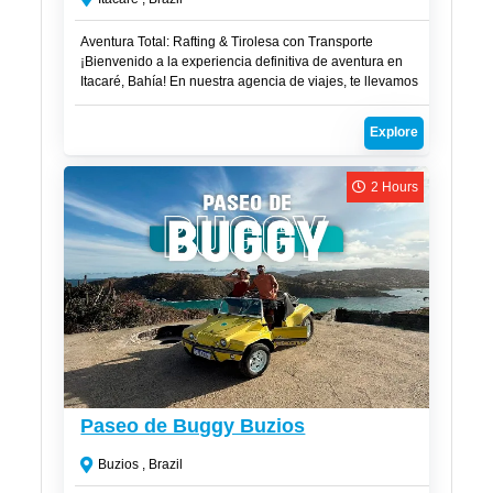
Aventura Total: Rafting & Tirolesa con Transporte
¡Bienvenido a la experiencia definitiva de aventura en
Itacaré, Bahía! En nuestra agencia de viajes, te llevamos
a un emocionante viaje de rafting y tirolesa con la
comodidad de transporte incluido. Nosotros nos
Explore
encargamos de buscar a nuestros clientes directamente
en la posada, eliminando cualquier preocupación
logística y asegurando que aproveches al máximo cada
2 Hours
momento.
CLP$
26,000
Paseo de Buggy Buzios
Buzios , Brazil