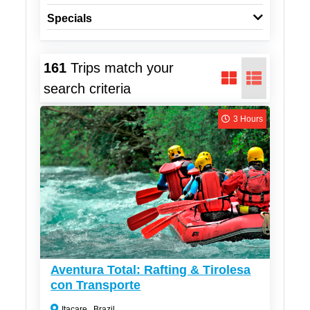
Specials
161
Trips match your
search criteria
3 Hours
CLP$
54,000
Aventura Total: Rafting & Tirolesa
con Transporte
Itacare , Brazil