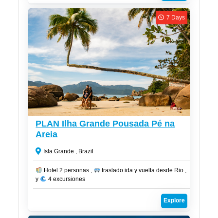
acuario natural de la encantadora Lagoa Azul y visitar
otras dos playas igualmente espectaculares.
7 Days
CLP$
1,350,000
PLAN Ilha Grande Pousada Pé na
Areia
Isla Grande , Brazil
Hotel 2 personas ,
traslado ida y vuelta desde Rio ,
y
4 excursiones
Explore