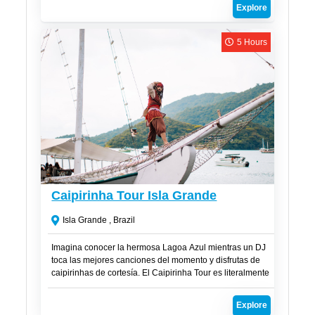
buceo con peces en aguas cristalinas. Prepárate para
Explore
maravillarte con la magia de la Lagoa Azul y sus paradas
favoritas a lo largo de la Costa Norte.
5 Hours
CLP$
45,000
Caipirinha Tour Isla Grande
Isla Grande , Brazil
Imagina conocer la hermosa Lagoa Azul mientras un DJ
toca las mejores canciones del momento y disfrutas de
caipirinhas de cortesía. El Caipirinha Tour es literalmente
una fiesta en alta mar, la excursión ideal para quienes
desean conectarse con la naturaleza, conocer nuevas
Explore
personas, sumergirse en la vida nocturna, explorar el