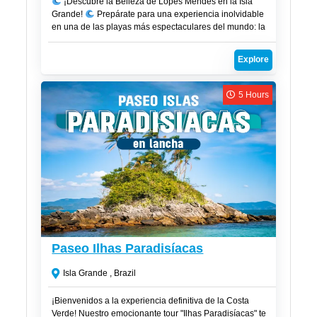
¡Descubre la Belleza de Lopes Mendes en la Isla
Grande!
Prepárate para una experiencia inolvidable
en una de las playas más espectaculares del mundo: la
Playa de Lopes Mendes, ubicada en la mágica Isla
Grande. Combina naturaleza y tranquilidad en un
Explore
entorno paradisíaco diseñado para que solo tengas que
relajarte y disfrutar.
5 Hours
CLP$
45,000
Paseo Ilhas Paradisíacas
Isla Grande , Brazil
¡Bienvenidos a la experiencia definitiva de la Costa
Verde! Nuestro emocionante tour "Ilhas Paradisíacas" te