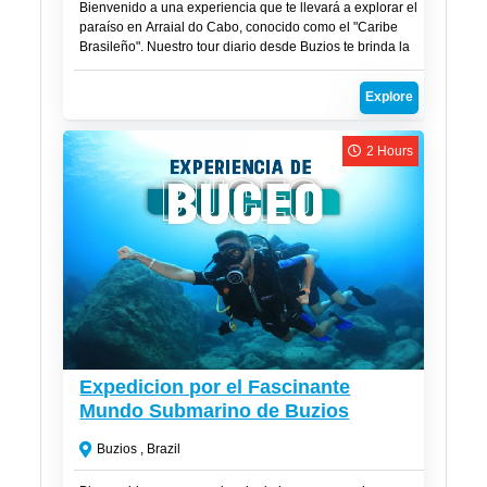
Bienvenido a una experiencia que te llevará a explorar el
paraíso en Arraial do Cabo, conocido como el "Caribe
Brasileño". Nuestro tour diario desde Buzios te brinda la
oportunidad de sumergirte en aguas cristalinas, playas
de arena blanca y maravillas naturales que te dejarán
Explore
sin aliento.
2 Hours
CLP$
54,000
Expedicion por el Fascinante
Mundo Submarino de Buzios
Buzios , Brazil