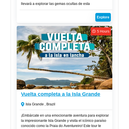
llevará a explorar las gemas ocultas de esta
impresionante región costera de Brasil. Prepárate para
descubrir playas de arena blanca, aguas cristalinas
Explore
repletas de vida marina y lugares que parecen sacados
de un sueño. ¡Este es el paraíso que estabas esperando!
5 Hours
CLP$
58,000
Vuelta completa a la Isla Grande
Isla Grande , Brazil
¡Embárcate en una emocionante aventura para explorar
la impresionante Isla Grande y visita el icónico paraíso
conocido como la Praia do Aventureiro! Este tour te